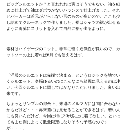
ビッグシルエットか？と言われれば実はそうでもない。袖を細
めに仕上げて袖はダボつかないバランスで仕上げました。それ
とパーカーは首元がだらしない形のものが多いので、ここも少
し詰めてクルーネックで作りました。裾はシャツの裾が出せる
ように両脇にスリットを入れて自然に裾が出るように。
素材はハイゲージのニット。非常に軽く通気性が良いので、カ
ットソーの上に着れば6月でも使えるはず。
「洋服のシルエットは先端で決まる」というロジックを地でい
くシルエット。身幅ゆるいのにこんなにも綺麗に見えるのは凄
い。今回シルエットに関してはかなりこだわりました。良い出
来です。
ちょっとサンプルの都合上、来週のメルマガには間に合わない
かもだけど・・・再来週には見せることができるはず。若い人
にも良いんだけど、今回は特に30代以上に着て欲しい。といっ
てもまた例によって数量限定になりそうな予感なのです
が・・・。