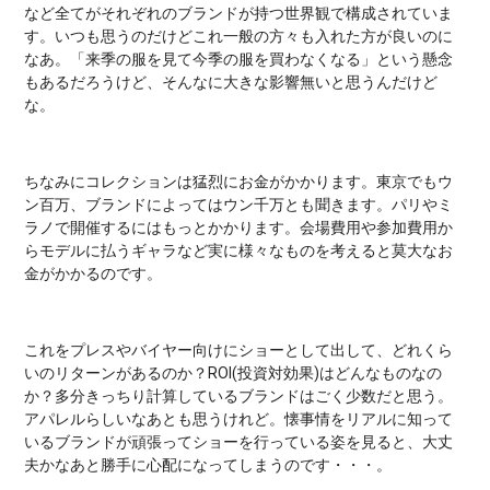
など全てがそれぞれのブランドが持つ世界観で構成されていま
す。いつも思うのだけどこれ一般の方々も入れた方が良いのに
なあ。「来季の服を見て今季の服を買わなくなる」という懸念
もあるだろうけど、そんなに大きな影響無いと思うんだけど
な。
ちなみにコレクションは猛烈にお金がかかります。東京でもウ
ン百万、ブランドによってはウン千万とも聞きます。パリやミ
ラノで開催するにはもっとかかります。会場費用や参加費用か
らモデルに払うギャラなど実に様々なものを考えると莫大なお
金がかかるのです。
これをプレスやバイヤー向けにショーとして出して、どれくら
いのリターンがあるのか？ROI(投資対効果)はどんなものなの
か？多分きっちり計算しているブランドはごく少数だと思う。
アパレルらしいなあとも思うけれど。懐事情をリアルに知って
いるブランドが頑張ってショーを行っている姿を見ると、大丈
夫かなあと勝手に心配になってしまうのです・・・。