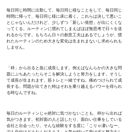
毎日同じ時間に出勤して、毎日同じ様なことをして、毎日同じ
時間に帰って、毎日同じ様に床に着く。これらは決して悪いこ
とじゃないんだけれど、少しずつ「新しい発想」が出にくくな
ってくる。ルーティンに慣れてしまえばほぼ無思考で日々を送
れるからです。もちろん日々の創意工夫はあるでしょうが、慣
れたルーティンのため大きな変化は生まれまないし求められも
しません。
「枠」から出ると急に成長します。例えばなんらかの大きな問
題にぶちあたったらそこを解決しようと努力をします。そうし
て成長が生まれます。筋トレと一緒ですね。痛めつけられて成
長する。問題が出てきた時はそれを乗り越えるパワーを得られ
る時なんですね。
毎日のルーティンじゃ絶対に気づかないことも、枠から出れば
気がつきます。初対面の人と話したり、面白い仕事をしている
会社と出会ったり。そんな経験をする度に「こりゃ凄いなー、
でも自分はどうなんだろう？」と気が付いて負けずと努力をし