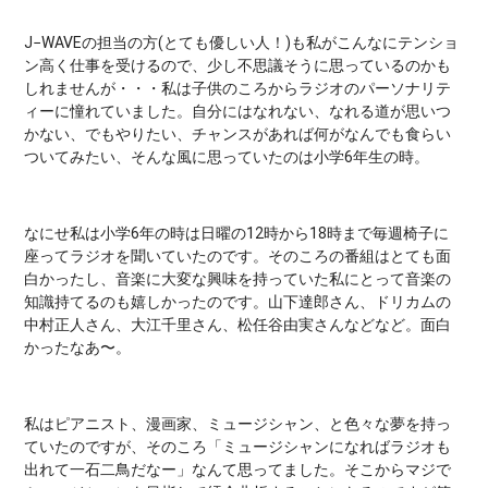
J−WAVEの担当の方(とても優しい人！)も私がこんなにテンショ
ン高く仕事を受けるので、少し不思議そうに思っているのかも
しれませんが・・・私は子供のころからラジオのパーソナリテ
ィーに憧れていました。自分にはなれない、なれる道が思いつ
かない、でもやりたい、チャンスがあれば何がなんでも食らい
ついてみたい、そんな風に思っていたのは小学6年生の時。
なにせ私は小学6年の時は日曜の12時から18時まで毎週椅子に
座ってラジオを聞いていたのです。そのころの番組はとても面
白かったし、音楽に大変な興味を持っていた私にとって音楽の
知識持てるのも嬉しかったのです。山下達郎さん、ドリカムの
中村正人さん、大江千里さん、松任谷由実さんなどなど。面白
かったなあ〜。
私はピアニスト、漫画家、ミュージシャン、と色々な夢を持っ
ていたのですが、そのころ「ミュージシャンになればラジオも
出れて一石二鳥だなー」なんて思ってました。そこからマジで