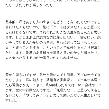
たり。またそれが楽しかったり。
基本的に私はあまり人の生き方をどうこう言いたくないですし
言われたくもないので、別に「ニートはダメだ！」とか思って
るわけじゃないです。それぞれが好きな人生があるんだと思い
ます。しかしまあ上昇志向なのに芽が出ない、「歯がゆい」想
いをしている人が多いのも事実。それに関しては「ちょっと
日々と違うことをする」、ということで意外とあっさり解決し
たりします。刺激のある日々を送ると良いのかなと思ったり。
人と会ったりするのが一番良いかもしれません。
昔から思うのですが、意外と偉い人でも簡単にアプローチでき
たりします。私の知人は「某超有名実業家」にメール一本送っ
たら返信がかえってきて、5,6年経った今では一緒に会社やって
ます。世の中行動なんですね。「無理だなー」と思って何もし
ないより、「やってみよう」と思って動いた方が人生楽しいで
すしね。